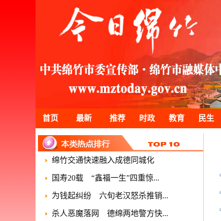
首页
最新
推荐
时政
教育
民生
绵竹交通快速融入成德同城化
国寿20载 “鑫福一生”四重惊...
为钱起纠纷 六旬老汉怒杀推销...
杀人恶魔落网 德绵两地警方快...