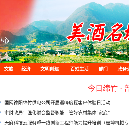
文旅
经济
文明创建
百姓生活
部门
政务
今日绵竹 · 
国网德阳绵竹供电公司开展迎峰度夏客户体验日活动
市财政局：强化财会监督职能 管好农村集体“家底”
天府科技云服务暨一线创新工程师能力提升培训（鑫坤机械专