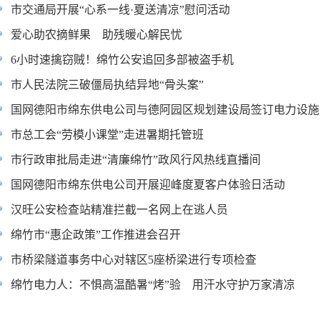
市交通局开展“心系一线·夏送清凉”慰问活动
爱心助农摘鲜果 助残暖心解民忧
6小时速擒窃贼！绵竹公安追回多部被盗手机
市人民法院三破僵局执结异地“骨头案”
国网德阳市绵东供电公司与德阿园区规划建设局签订电力设施
市总工会“劳模小课堂”走进暑期托管班
市行政审批局走进“清廉绵竹”政风行风热线直播间
国网德阳市绵东供电公司开展迎峰度夏客户体验日活动
汉旺公安检查站精准拦截一名网上在逃人员
绵竹市“惠企政策”工作推进会召开
市桥梁隧道事务中心对辖区5座桥梁进行专项检查
绵竹电力人：不惧高温酷暑“烤”验 用汗水守护万家清凉