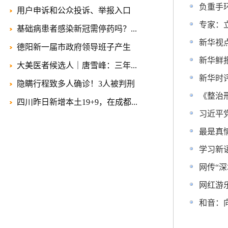
负重手
用户申诉和公众投诉、举报入口
专家：
基础病患者感染新冠需停药吗？...
新华视
德阳新一届市政府领导班子产生
新华鲜
大美医者候选人｜唐雪峰：三年...
新华时
隐瞒行程致多人确诊！3人被判刑
《整治
四川昨日新增本土19+9，在成都...
习近平
最是真
学习新
网传“深
网红游
和音：