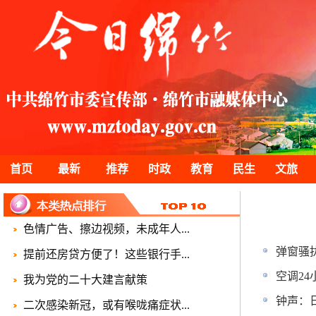
首页
最新
推荐
时政
教育
民生
文旅
色情广告、擦边视频，未成年人...
弹窗骚
提前还房贷方便了！这些银行手...
空调2
我为党的二十大建言献策
钟声：
二次感染新冠，或有喉咙痛症状...