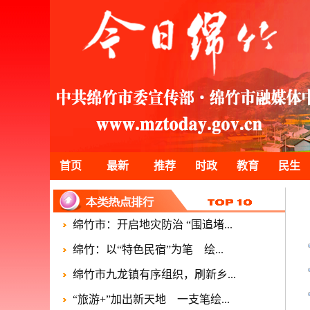
首页
最新
推荐
时政
教育
民生
绵竹市：开启地灾防治 “围追堵...
绵竹：以“特色民宿”为笔 绘...
绵竹市九龙镇有序组织，刷新乡...
“旅游+”加出新天地 一支笔绘...