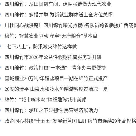
四川绵竹：从田间到车间，建圈强链做大现代农业
四川绵竹：多措并举 为新就业群体送上全方位关怀
川桂同心战洪魔！四川绵竹曙光救援6名队员跨省驰援广西载
绵竹：智慧农业驱动 守牢“天府粮仓”基本盘
“七下八上”，防汛减灾绵竹这样做
四川绵竹市2026年公益性假期托管服务班开班
四川绵竹：政策打包“一本通” 青年办事更便捷
国城锂业20万吨/年锂盐项目一期在绵竹正式投产
26度的清平 山泉水和冷水鱼陪游客度过清凉一夏
绵竹：“城市啄木鸟”精细雕琢城市美颜
四川绵竹：承压之下显韧性 民营经济展活力
政企同心共绘“十五五”发展新蓝图 四川绵竹市连续29年高规