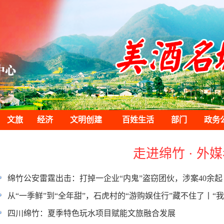
文旅
经济
文明创建
百姓生活
部门
政务
走进绵竹 · 外
绵竹公安雷霆出击：打掉一企业“内鬼”盗窃团伙，涉案40余起
从“一季鲜”到“全年甜”，石虎村的“游购娱住行”藏不住了丨“我的
四川绵竹：夏季特色玩水项目赋能文旅融合发展