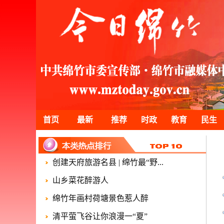
首页
最新
推荐
时政
教育
民生
创建天府旅游名县 | 绵竹最“野...
山乡菜花醉游人
绵竹年画村荷塘景色惹人醉
清平萤飞谷让你浪漫一“夏”