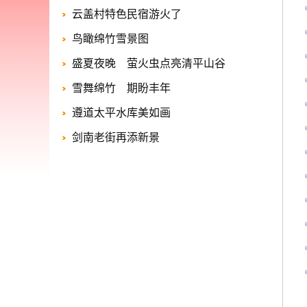
云盖村特色民宿游火了
鸟瞰绵竹雪景图
盛夏夜晚 萤火虫点亮清平山谷
雪舞绵竹 期盼丰年
遵道太平水库美如画
剑南老街再添新景