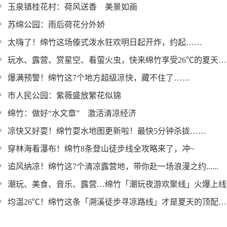
玉泉镇桂花村：荷风送香 美景如画
苏绵公园：雨后荷花分外娇
太嗨了！绵竹这场傣式泼水狂欢明日起开炸，约起……
玩水、露营、赏星空、看萤火虫，快来绵竹享受26℃的夏天…
爆满预警！绵竹这7个地方超级凉快，藏不住了……
市人民公园：紫薇盛放繁花似锦
绵竹：做好“水文章” 激活清凉经济
凉快又好耍！绵竹耍水地图更新啦！最快5分钟杀拢……
穿林海看瀑布！绵竹8条登山徒步线全攻略来了，冲~
追风纳凉！绵竹这7个清凉露营地，带你赴一场浪漫之约......
潮玩、美食、音乐、露营…绵竹「潮玩夜游欢聚线」火爆上线....
均温26℃！绵竹这条「溯溪徒步寻凉路线」才是夏天的顶配…