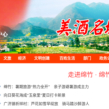
文旅
经济
文明创建
百姓生活
部门
政务
走进绵竹 · 绵
绵竹：暑期旅游“热力全开” 亲子游避暑游成主力
向日葵花海成“玉泉里”夏日打卡新景
广济镇祈祥村：芦花如雪早绽放 骑马踏沙醉游人