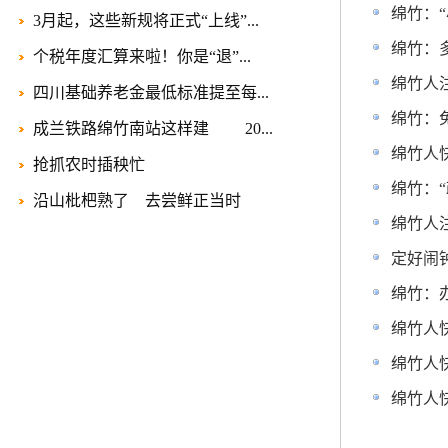
绵竹：
3月起，这些新规将正式“上线”...
绵竹：
个税年度汇算来啦！你是“退”...
绵竹人
四川基础养老金最低标准提至每...
绵竹：
成兰铁路绵竹南站这样建 20...
绵竹人
抢抓农时插秧忙
绵竹：
沿山枇杷熟了 去尝鲜正当时
绵竹人
定好闹
绵竹：
绵竹人
绵竹人
绵竹人