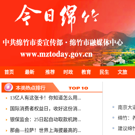
首页
最新
推荐
时政
教育
民生
文旅
13亿人有这张卡！你知道怎么用...
南京大
国际消费者权益日，收好这份消...
绵竹：
银保监会：25日起自动取款机跨...
建议绵
那曲—拉萨！世界上海拔最高的...